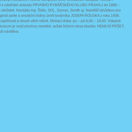
ní a rybářské doklady PRVNÍHO RYBÁŘSKÉHO KLUBU PRAHA z let 1886 –
k lahůdek. Navijáky Ing. Šídlo, SOL, Jizeran, Zenith aj. Největší lahůdkou pro
ginál parte a smuteční listiny úmrtí továrníka JOSEFA ROUSKA z roku 1936.
aplňovat a obsah vitrín měnit. Otvírací doba: po – pá 9,00 – 18,00. Vstupné
Muzeum je svojí plochou nevelké, avšak řečeno slovy klasika: NEMUSÍ PRŠET,
ši návštěvu.