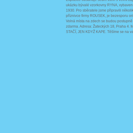
ukázku bývalé vzorkovny RYNA, vybave
1930. Pro sběratele jsme připravili několi
příznivce firmy ROUSEK, je bezesporu ori
Volná místa na zdech se budou postupně z
zdarma. Adresa: Žateckých 18, Praha 4. 
STAČÍ, JEN KDYŽ KAPE. Těšíme se na va