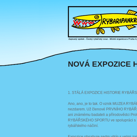
Zapsaný spolek - Český rybářský svaz - Místní organizace Praha 4
NOVÁ EXPOZICE H
1. STÁLÁ EXPOZICE HISTORIE RYBÁŘ
Ano, ano, je to tak. O vznik MUZEA RY
nezdarem. Už členové PRVNÍHO RYBÁŘSK
ani známému badateli a přírodovědci Pro
RYBÁŘSKÉHO SPORTU ve spolupráci s MO
rybářského náčiní.
Expozice obsahuje sedm vitrín s velmi 