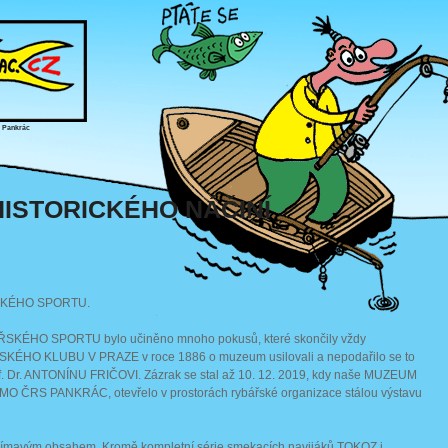
, Pankrác
ISTORICKÉHO NÁČINÍ
SKÉHO SPORTU.
BÁŘSKÉHO SPORTU bylo učiněno mnoho pokusů, které skončily vždy
ÉHO KLUBU V PRAZE v roce 1886 o muzeum usilovali a nepodařilo se to
f. Dr. ANTONÍNU FRIČOVI. Zázrak se stal až 10. 12. 2019, kdy naše MUZEUM
 ČRS PANKRÁC, otevřelo v prostorách rybářské organizace stálou výstavu
zajímavým obsahem. Kromě kompletní série smekacích navijáků TOKOZ i